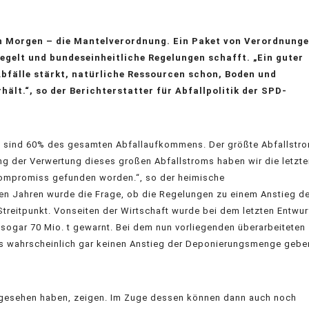
n Morgen – die Mantelverordnung. Ein Paket von Verordnunge
egelt und bundeseinheitliche Regelungen schafft. „Ein guter
bfälle stärkt, natürliche Ressourcen schon, Boden und
lt.“, so der Berichterstatter für Abfallpolitik der SPD-
Das sind 60% des gesamten Abfallaufkommens. Der größte Abfallstr
ng der Verwertung dieses großen Abfallstroms haben wir die letzt
r Kompromiss gefunden worden.“, so der heimische
en Jahren wurde die Frage, ob die Regelungen zu einem Anstieg d
Streitpunkt. Vonseiten der Wirtschaft wurde bei dem letzten Entwur
sogar 70 Mio. t gewarnt. Bei dem nun vorliegenden überarbeiteten
es wahrscheinlich gar keinen Anstieg der Deponierungsmenge gebe
vorgesehen haben, zeigen. Im Zuge dessen können dann auch noch