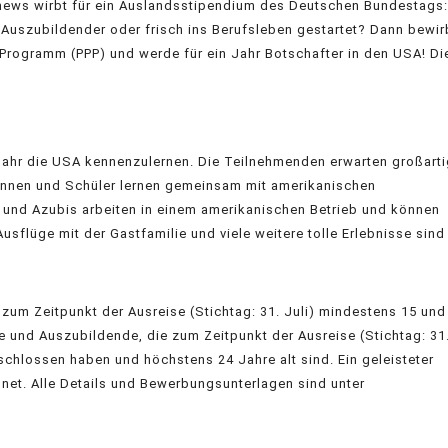
ews wirbt für ein Auslandsstipendium des Deutschen Bundestags:
 Auszubildender oder frisch ins Berufsleben gestartet? Dann bewir
s-Programm (PPP) und werde für ein Jahr Botschafter in den USA! Di
 Jahr die USA kennenzulernen. Die Teilnehmenden erwarten großart
lerinnen und Schüler lernen gemeinsam mit amerikanischen
 und Azubis arbeiten in einem amerikanischen Betrieb und können
usflüge mit der Gastfamilie und viele weitere tolle Erlebnisse sind
zum Zeitpunkt der Ausreise (Stichtag: 31. Juli) mindestens 15 und
e und Auszubildende, die zum Zeitpunkt der Ausreise (Stichtag: 31
schlossen haben und höchstens 24 Jahre alt sind. Ein geleisteter
hnet. Alle Details und Bewerbungsunterlagen sind unter