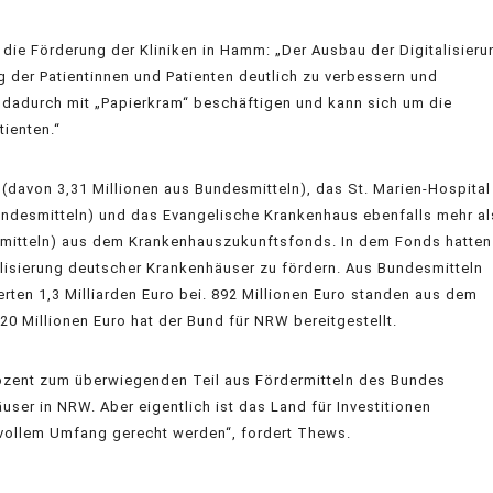
e Förderung der Kliniken in Hamm: „Der Ausbau der Digitalisieru
g der Patientinnen und Patienten deutlich zu verbessern und
h dadurch mit „Papierkram“ beschäftigen und kann sich um die
ienten.“
ro (davon 3,31 Millionen aus Bundesmitteln), das St. Marien-Hospital
Bundesmitteln) und das Evangelische Krankenhaus ebenfalls mehr al
esmitteln) aus dem Krankenhauszukunftsfonds. In dem Fonds hatten
isierung deutscher Krankenhäuser zu fördern. Aus Bundesmitteln
erten 1,3 Milliarden Euro bei. 892 Millionen Euro standen aus dem
0 Millionen Euro hat der Bund für NRW bereitgestellt.
ozent zum überwiegenden Teil aus Fördermitteln des Bundes
ser in NRW. Aber eigentlich ist das Land für Investitionen
 vollem Umfang gerecht werden“, fordert Thews.