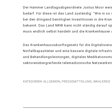
Der Hammer Landtagsabgeordnete Justus Moor weist d
bedarf. Für diese ist das Land zuständig: “Wie in so
bei den dringend benötigten Investitionen in die Kra
bekannt. Das Land NRW kann nicht ständig darauf spe
muss endlich selbst handeln und die Krankenhäuser a
Das Krankenhauszukunftsgesetz für die Digitalisieru
Notfallkapazitäten und eine bessere digitale Infrastr
und Behandlungsleistungen, digitales Medikationsm
sektorenübergreifende telemedizinische Netzwerkstr
KATEGORIEN:
ALLGEMEIN
,
PRESSEMITTEILUNG
,
WAHLKREIS