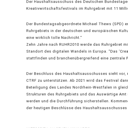
Der Haushaltsausschuss des Deutschen Bundestages 
Kreativwirtschaftsfestivals im Ruhrgebiet mit 11 Mil
Der Bundestagsabgeordnete Michael Thews (SPD) erkl
Ruhrgebiets in der deutschen und europäischen Kult
eine wirklich tolle Nachricht.“
Zehn Jahre nach RUHR2010 werde das Ruhrgebiet mit 
Standort des digitalen Wandels in Europa. “Das ‘Creat
stattfinden und branchenübergreifend eine zentrale 
Der Beschluss des Haushaltsausschusses sieht vor, 
CTRF zu unterstützen. Ab 2021 wird das Festival dann
Beteiligung des Landes Nordrhein-Westfalen in gleic
Strukturen des Ruhrgebiets und das Auswärtige Amt m
werden und die Durchführung sicherstellen. Kommen
der heutigen Beschlüsse des Haushaltsausschusses 