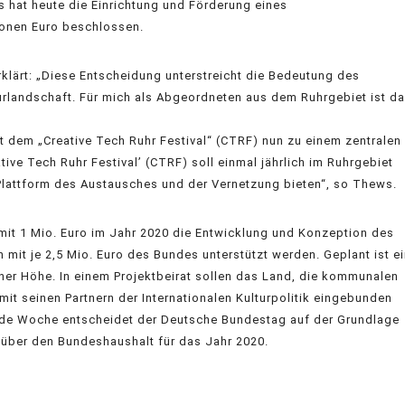
hat heute die Einrichtung und Förderung eines
lionen Euro beschlossen.
ärt: „Diese Entscheidung unterstreicht die Bedeutung des
urlandschaft. Für mich als Abgeordneten aus dem Ruhrgebiet ist d
dem „Creative Tech Ruhr Festival“ (CTRF) nun zu einem zentralen
ive Tech Ruhr Festival’ (CTRF) soll einmal jährlich im Ruhrgebiet
Plattform des Austausches und der Vernetzung bieten“, so Thews.
mit 1 Mio. Euro im Jahr 2020 die Entwicklung und Konzeption des
 mit je 2,5 Mio. Euro des Bundes unterstützt werden. Geplant ist e
her Höhe. In einem Projektbeirat sollen das Land, die kommunalen
it seinen Partnern der Internationalen Kulturpolitik eingebunden
de Woche entscheidet der Deutsche Bundestag auf der Grundlage
über den Bundeshaushalt für das Jahr 2020.