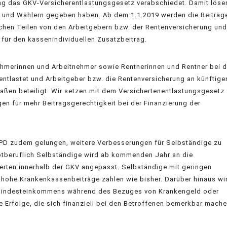
ung das GKV-Versicherentlastungsgesetz verabschiedet. Damit löse
en und Wählern gegeben haben. Ab dem 1.1.2019 werden die Beiträg
ichen Teilen von den Arbeitgebern bzw. der Rentenversicherung und
 für den kassenindividuellen Zusatzbeitrag.
nehmerinnen und Arbeitnehmer sowie Rentnerinnen und Rentner bei 
ntlastet und Arbeitgeber bzw. die Rentenversicherung an künftige
ßen beteiligt. Wir setzen mit dem Versichertenentlastungsgesetz
n für mehr Beitragsgerechtigkeit bei der Finanzierung der
SPD zudem gelungen, weitere Verbesserungen für Selbständige zu
tberuflich Selbständige wird ab kommenden Jahr an die
erten innerhalb der GKV angepasst. Selbständige mit geringen
hohe Krankenkassenbeiträge zahlen wie bisher. Darüber hinaus wi
n Mindesteinkommens während des Bezuges von Krankengeld oder
e Erfolge, die sich finanziell bei den Betroffenen bemerkbar mach