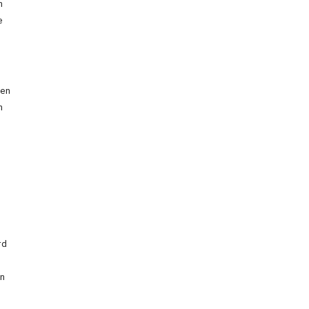
n
e
den
n
rd
en